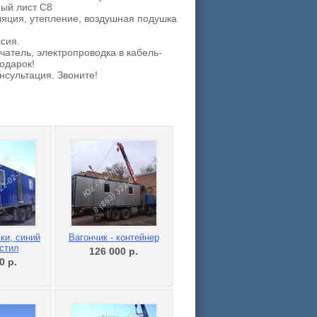
ный лист С8
оляция, утепление, воздушная подушка
ссия.
чатель, электропроводка в кабель-
подарок!
нсультация. Звоните!
ки, синий
Вагончик - контейнер
стил
126 000
р.
00
р.