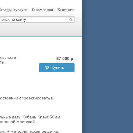
овары и услуги
О компании
Контакты
ции: мы в
67 000
р.
ты!
Купить
остоянии спроектировать и
льные ваты Кубань Knauf 50мм.
яционной мастикой.
мм. + металлическая решетка.