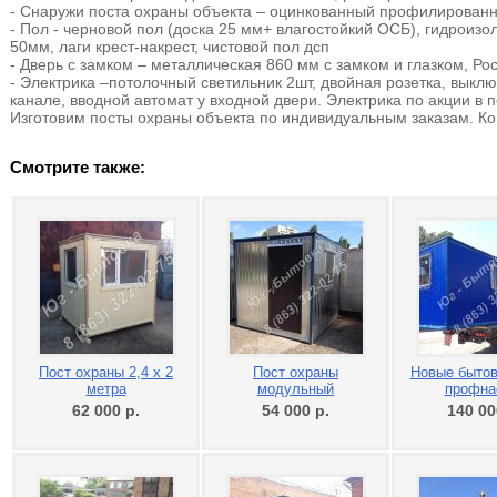
- Снаружи поста охраны объекта – оцинкованный профилирован
- Пол - черновой пол (доска 25 мм+ влагостойкий ОСБ), гидроиз
50мм, лаги крест-накрест, чистовой пол дсп
- Дверь с замком – металлическая 860 мм с замком и глазком, Ро
- Электрика –потолочный светильник 2шт, двойная розетка, выклю
канале, вводной автомат у входной двери. Электрика по акции в 
Изготовим посты охраны объекта по индивидуальным заказам. Ко
Смотрите также:
Пост охраны 2,4 х 2
Пост охраны
Новые бытов
метра
модульный
профна
62 000
р.
54 000
р.
140 0