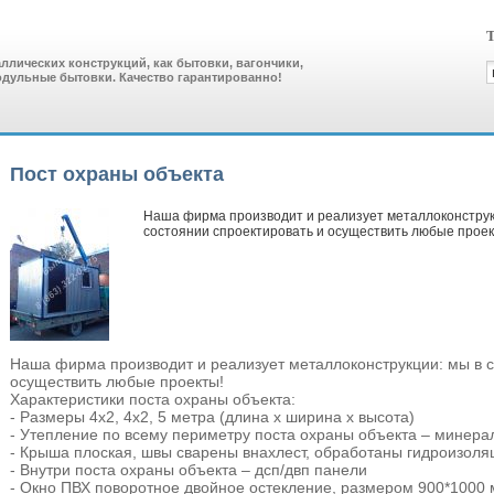
Т
лических конструкций, как бытовки, вагончики,
одульные бытовки. Качество гарантированно!
Пост охраны объекта
Наша фирма производит и реализует металлоконструк
состоянии спроектировать и осуществить любые проек
Наша фирма производит и реализует металлоконструкции: мы в с
осуществить любые проекты!
Характеристики поста охраны объекта:
- Размеры 4х2, 4х2, 5 метра (длина х ширина х высота)
- Утепление по всему периметру поста охраны объекта – минера
- Крыша плоская, швы сварены внахлест, обработаны гидроизол
- Внутри поста охраны объекта – дсп/двп панели
- Окно ПВХ поворотное двойное остекление, размером 900*1000 